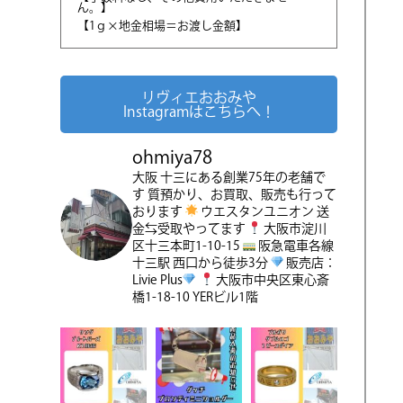
ん。】
【1ｇ×地金相場＝お渡し金額】
リヴィエおおみや
Instagramはこちらへ！
ohmiya78
大阪 十三にある創業75年の老舗で
す
質預かり、お買取、販売も行って
おります
ウエスタンユニオン 送
金⇆受取やってます
大阪市淀川
区十三本町1-10-15
阪急電車各線
十三駅 西口から徒歩3分
販売店：
Livie Plus
大阪市中央区東心斎
橋1-18-10 YERビル1階